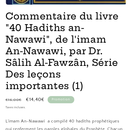
Ouvrir
le
Commentaire du livre
média
1
dans
"40 Hadiths an-
une
fenêtre
Nawawi", de l'imam
modale
An-Nawawi, par Dr.
Sâlih Al-Fawzân, Série
Des leçons
importantes (1)
Prix
Prix
€14,40€
Promotion
€16,00€
habituel
promotionnel
Taxes incluses.
L’imam
An-Nawawi
a compilé 40 hadiths prophétiques
qui renferment les paroles globales du Prophète.
Chacun